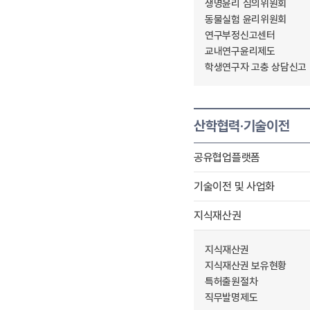
생명윤리 심의위원회
동물실험 윤리위원회
연구부정신고센터
교내연구윤리제도
학생연구자 고충 상담신고
산학협력·기술이전
공유협업플랫폼
기술이전 및 사업화
지식재산권
지식재산권
지식재산권 보유현황
특허출원절차
직무발명제도