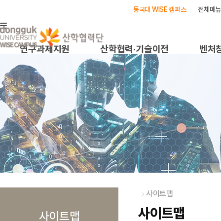
동국대 WISE 캠퍼스
전체메뉴
연구과제지원
산학협력·기술이전
벤처
사이트맵
사이트맵
사이트맵