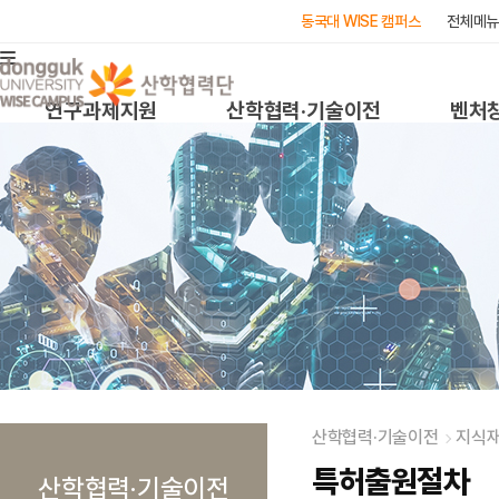
동국대 WISE 캠퍼스
전체메뉴
연구과제지원
산학협력·기술이전
벤처
산학협력·기술이전
지식
특허출원절차
산학협력·기술이전