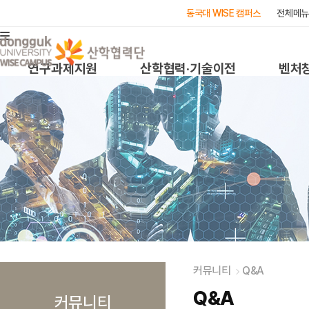
동국대 WISE 캠퍼스
전체메뉴
연구과제지원
산학협력·기술이전
벤처
커뮤니티
Q&A
Q&A
커뮤니티