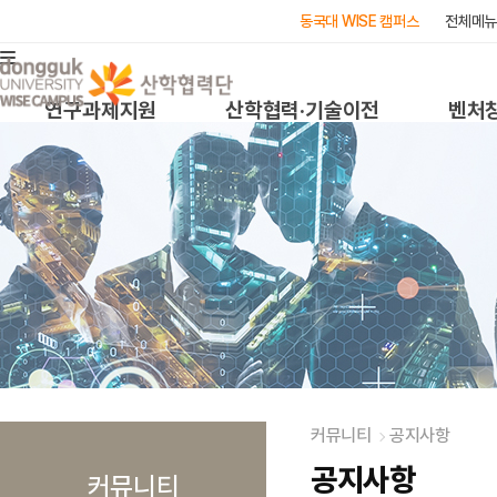
동국대 WISE 캠퍼스
전체메뉴
연구과제지원
산학협력·기술이전
벤처
커뮤니티
공지사항
공지사항
커뮤니티