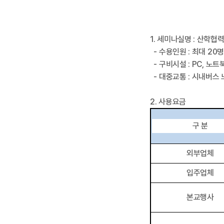
1.
세미나실명
: 산학협
- 수용인원
: 최대 20명
- 구비시설
: PC,
노트
- 대중교통
: 시내
버스
2.
사용요금
구 분
외부업체
입주업체
본교행사