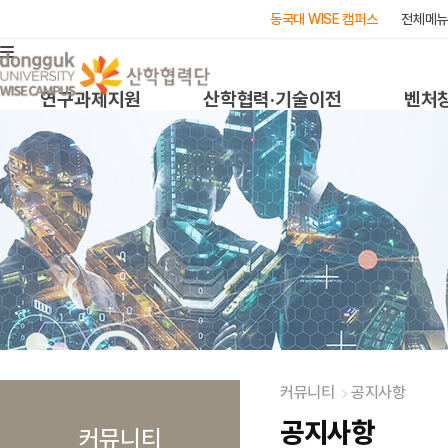
동국대 WISE 캠퍼스
전체메뉴
연구과제지원
산학협력·기술이전
벤처
커뮤니티
공지사항
공지사항
커뮤니티